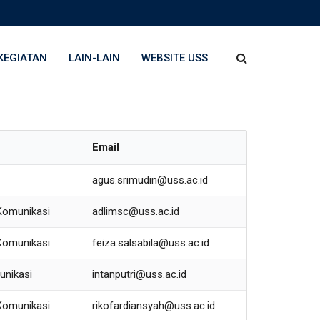
KEGIATAN
LAIN-LAIN
WEBSITE USS
Email
agus.srimudin@uss.ac.id
Komunikasi
adlimsc@uss.ac.id
Komunikasi
feiza.salsabila@uss.ac.id
unikasi
intanputri@uss.ac.id
Komunikasi
rikofardiansyah@uss.ac.id