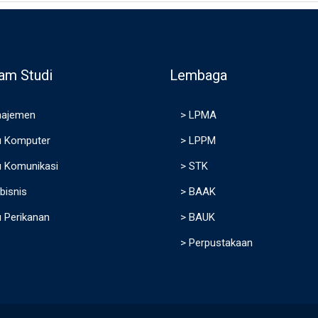
am Studi
Lembaga
ajemen
>
LPMA
u Komputer
>
LPPM
u Komunikasi
>
STK
bisnis
>
BAAK
u Perikanan
>
BAUK
>
Perpustakaan