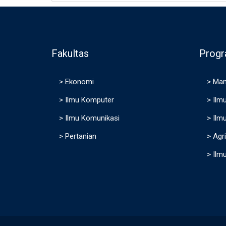
Fakultas
Progr
>
Ekonomi
>
Man
>
Ilmu Komputer
>
Ilm
>
Ilmu Komunikasi
>
Ilm
>
Pertanian
>
Agri
>
Ilm