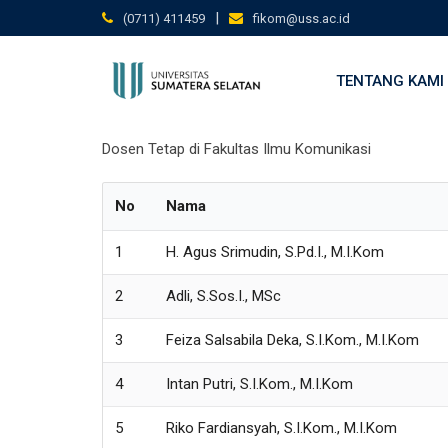
Skip
|
(0711) 411459
fikom@uss.ac.id
to
content
TENTANG KAMI
Dosen Tetap di Fakultas Ilmu Komunikasi
No
Nama
1
H. Agus Srimudin, S.Pd.I., M.I.Kom
2
Adli, S.Sos.I., MSc
3
Feiza Salsabila Deka, S.I.Kom., M.I.Kom
4
Intan Putri, S.I.Kom., M.I.Kom
5
Riko Fardiansyah, S.I.Kom., M.I.Kom